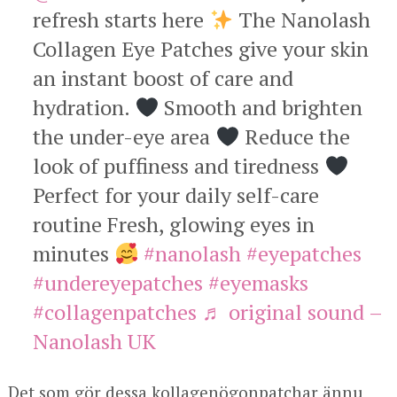
refresh starts here
The Nanolash
Collagen Eye Patches give your skin
an instant boost of care and
hydration.
Smooth and brighten
the under-eye area
Reduce the
look of puffiness and tiredness
Perfect for your daily self-care
routine Fresh, glowing eyes in
minutes
#nanolash
#eyepatches
#undereyepatches
#eyemasks
#collagenpatches
♬ original sound –
Nanolash UK
Det som gör dessa kollagenögonpatchar ännu